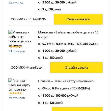
от
3 000
до
30 000
рублей
34 отзыва
от
7
до
30
дней
Онлайн-заявка
ООО МФК «ВЭББАНКИР»
Маникэш - Займы на любые цели за 15
минут
от
0
,
78
% до
0
,
8
% в день (ПСК
284
-
292
%)
от
1 000
до
30 000
рублей
13 отзывов
от
1
до
180
дней
Онлайн-заявка
ООО МКК «МаниКэш»
Платиза – Заем на карту мгновенно
от
0
% до
0
,
8
% в день (ПСК
0
-
292
%)
от
1 000
до
100 000
рублей
79 отзывов
от
1
до
126
дней