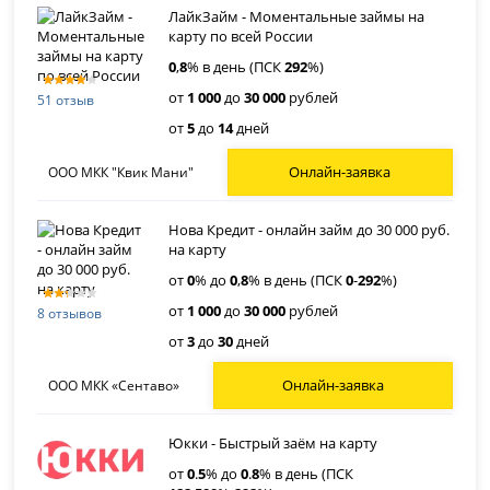
ЛайкЗайм - Моментальные займы на
карту по всей России
0
,
8
% в день (ПСК
292
%)
от
1 000
до
30 000
рублей
51 отзыв
от
5
до
14
дней
Онлайн-заявка
ООО МКК "Квик Мани"
Нова Кредит - онлайн займ до 30 000 руб.
на карту
от
0
% до
0
,
8
% в день (ПСК
0
-
292
%)
от
1 000
до
30 000
рублей
8 отзывов
от
3
до
30
дней
Онлайн-заявка
ООО МКК «Сентаво»
Юкки - Быстрый заём на карту
от
0
.
5
% до
0
.
8
% в день (ПСК