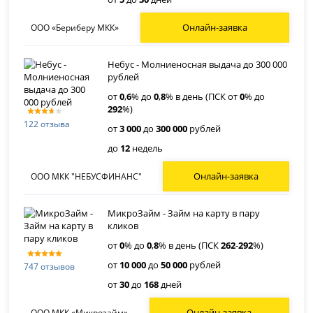
Онлайн-заявка
ООО «Бериберу МКК»
Небус - Молниеносная выдача до 300 000
рублей
от
0
,
6
% до
0
,
8
% в день (ПСК от
0
% до
292
%)
122 отзыва
от
3 000
до
300 000
рублей
до
12
недель
Онлайн-заявка
ООО МКК "НЕБУСФИНАНС"
МикроЗайм - Займ на карту в пару
кликов
от
0
% до
0
,
8
% в день (ПСК
262
-
292
%)
от
10 000
до
50 000
рублей
747 отзывов
от
30
до
168
дней
Онлайн-заявка
ООО МКК «Микрозайм»