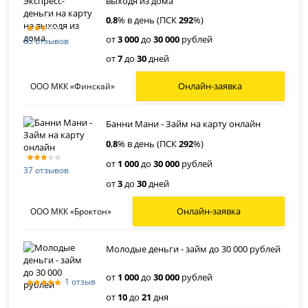
выходя из дома
0
,
8
% в день (ПСК
292
%)
от
3 000
до
30 000
рублей
65 отзывов
от
7
до
30
дней
Онлайн-заявка
ООО МКК «Финскай»
Банни Мани - Займ на карту онлайн
0
,
8
% в день (ПСК
292
%)
от
1 000
до
30 000
рублей
37 отзывов
от
3
до
30
дней
Онлайн-заявка
ООО МКК «Броктон»
Молодые деньги - займ до 30 000 рублей
от
1 000
до
30 000
рублей
1 отзыв
от
10
до
21
дня