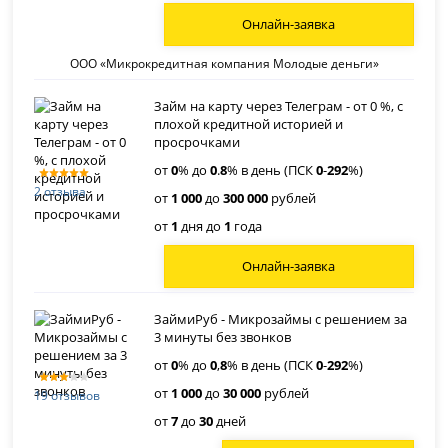
Онлайн-заявка
ООО «Микрокредитная компания Молодые деньги»
Займ на карту через Телеграм - от 0 %, с
плохой кредитной историей и
просрочками
от
0
% до
0
.
8
% в день (ПСК
0
-
292
%)
2 отзыва
от
1 000
до
300 000
рублей
от
1
дня до
1
года
Онлайн-заявка
ЗаймиРуб - Микрозаймы с решением за
3 минуты без звонков
от
0
% до
0
,
8
% в день (ПСК
0
-
292
%)
от
1 000
до
30 000
рублей
19 отзывов
от
7
до
30
дней