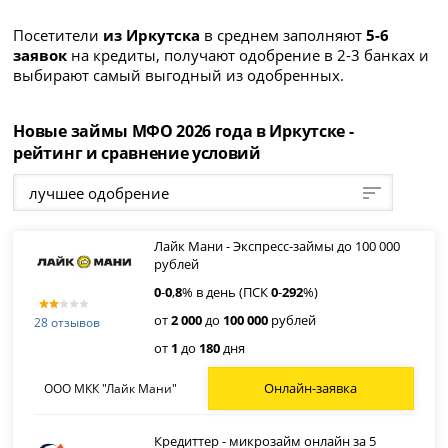
Посетители
из Иркутска
в среднем заполняют
5-6
заявок
на кредиты, получают одобрение в 2-3 банках и
выбирают самый выгодный из одобренных.
Новые займы МФО 2026 года в Иркутске -
рейтинг и сравнение условий
лучшее одобрение
Лайк Мани - Экспресс-займы до 100 000
рублей
0
-
0
,
8
% в день (ПСК
0
-
292
%)
от
2 000
до
100 000
рублей
28 отзывов
от
1
до
180
дня
Онлайн-заявка
ООО МКК "Лайк Мани"
Кредиттер - микрозайм онлайн за 5