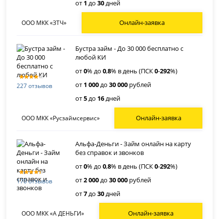
от
1
до
30
дней
Онлайн-заявка
ООО МКК «ЗТЧ»
Бустра займ - До 30 000 бесплатно с
любой КИ
от
0
% до
0
,
8
% в день (ПСК
0
-
292
%)
от
1 000
до
30 000
рублей
227 отзывов
от
5
до
16
дней
Онлайн-заявка
ООО МКК «Русзаймсервис»
Альфа-Деньги - Займ онлайн на карту
без справок и звонков
от
0
% до
0
,
8
% в день (ПСК
0
-
292
%)
от
2 000
до
30 000
рублей
170 отзывов
от
7
до
30
дней
Онлайн-заявка
ООО МКК «А ДЕНЬГИ»