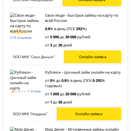
Свои люди - Быстрые займы на карту по
всей России
0
,
8
% в день (ПСК
292
%)
от
5 000
до
30 000
рублей
219 отзывов
от
3
до
30
дней
Онлайн-заявка
ООО МКК "Свои Деньги"
Рублион - срочный займ онлайн на карту
от
0
% до
0
,
8
% в день (ПСК
0
-
292
%
годовых)
1 отзыв
от
1 000
до
20 000
рублей
от
1
до
30
дней
Онлайн-заявка
ООО МКК "Нордика"
Мир Денег - Мгновенные займы онлайн