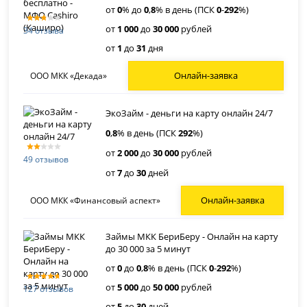
от
0
% до
0
,
8
% в день (ПСК
0
-
292
%)
от
1 000
до
30 000
рублей
34 отзыва
от
1
до
31
дня
Онлайн-заявка
ООО МКК «Декада»
ЭкоЗайм - деньги на карту онлайн 24/7
0
,
8
% в день (ПСК
292
%)
от
2 000
до
30 000
рублей
49 отзывов
от
7
до
30
дней
Онлайн-заявка
ООО МКК «Финансовый аспект»
Займы МКК БериБеру - Онлайн на карту
до 30 000 за 5 минут
от
0
до
0
,
8
% в день (ПСК
0
-
292
%)
от
5 000
до
50 000
рублей
127 отзывов
от
5
до
30
дней