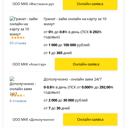
Онлайн-заявка
ООО МКК «Фастмани.ру»
Гранат - займ онлайн на карту за 10
минут
от
0
% до
0
,
8
% в день (ПСК
0
-
292
%
годовых)
63 отзыва
от
1 000
до
100 000
рублей
от
1
до
365
дней
Онлайн-заявка
ООО МКК «Алистар»
Дополучкино - онлайн заем 24/7
0
-
0
,
8
% в день (ПСК от
0
,
000
% до
292
,
00
%
годовых)
от
2 000
до
30 000
рублей
6 отзывов
от
7
до
30
дней
Онлайн-заявка
ООО МКК «Дополучкино»