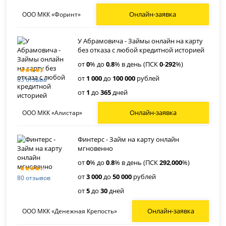
Онлайн-заявка
ООО МКК «Форинт»
У Абрамовича - Займы онлайн на карту
без отказа с любой кредитной историей
от
0
% до
0
,
8
% в день (ПСК
0
-
292
%)
от
1 000
до
100 000
рублей
63 отзыва
от
1
до
365
дней
Онлайн-заявка
ООО МКК «Алистар»
Финтерс - Займ на карту онлайн
мгновенно
от
0
% до
0
.
8
% в день (ПСК
292
,
000
%)
от
3 000
до
50 000
рублей
80 отзывов
от
5
до
30
дней
Онлайн-заявка
ООО МКК «Денежная Крепость»