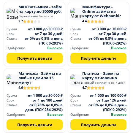
МКК Возьмика - займ
Манифактура -
на карту до 30000 руб.
Online займы на
карту от Webbankir
Первый заём бесплатно
2.7
4.4
от 3 000 до 30 000 ₽
от 3 000 до 30 000 ₽
Сумма
Сумма
от 7 до 30 дней
от 7 до 30 дней
Срок
Срок
от 0% до 0,8% в день
от 0% до 0,8% в день
Ставка
Ставка
(ПСК 0-292%)
(ПСК 0-292%)
Высокое
Высокое
Одобрение
Одобрение
Получить деньги
Получить деньги
Маникэш - Займы на
Платиза – Заем на
любые цели за 15
карту мгновенно
минут
Первый бесплатно на 7 дней
4.6
4.7
от 1 000 до 30 000 ₽
от 1 000 до 100 000 ₽
Сумма
Сумма
от 1 до 180 дней
от 1 до 126 дней
Срок
Срок
от 0,78% до 0,8% в
от 0% до 0,8% в день
Ставка
Ставка
день (ПСК 284-292%)
(ПСК 0-292%)
Высокое
Высокое
Одобрение
Одобрение
Получить деньги
Получить деньги