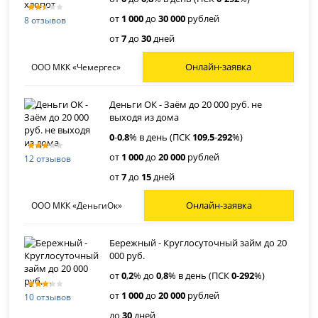
от
1 000
до
30 000
рублей
8 отзывов
от
7
до
30
дней
Онлайн-заявка
ООО МКК «Чемергес»
Деньги ОК - Заём до 20 000 руб. не
выходя из дома
0
-
0
,
8
% в день (ПСК
109
,
5
-
292
%)
от
1 000
до
20 000
рублей
12 отзывов
от
7
до
15
дней
Онлайн-заявка
ООО МКК «ДеньгиОк»
Бережный - Круглосуточный займ до 20
000 руб.
от
0
,
2
% до
0
,
8
% в день (ПСК
0
-
292
%)
от
1 000
до
20 000
рублей
10 отзывов
до
30
дней