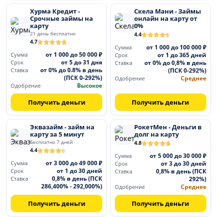
Хурма Кредит -
Скела Мани - Займы
Срочные займы на
онлайн на карту от
карту
0%
21 день бесплатно
4.4
4.7
от 1 000 до 100 000 ₽
Сумма
от 1 000 до 50 000 ₽
от 1 до 365 дней
Сумма
Срок
от 5 до 31 дня
от 0% до 0,8% в день
Срок
Ставка
от 0% до 0.8% в день
(ПСК 0-292%)
Ставка
(ПСК 0-292%)
Среднее
Одобрение
Высокое
Одобрение
Получить деньги
Получить деньги
Эквазайм - займ на
РокетМен - Деньги в
карту за 5 минут
долг на карту
Бесплатно 7 дней
4.8
4.4
от 5 000 до 30 000 ₽
Сумма
от 3 000 до 49 000 ₽
от 3 до 30 дней
Сумма
Срок
от 1 до 30 дней
0,8% в день (ПСК
Срок
Ставка
0,8% в день (ПСК
292%)
Ставка
286,400% - 292,000%)
Среднее
Одобрение
Получить деньги
Получить деньги