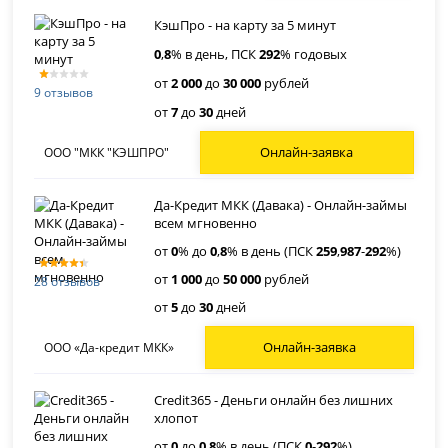
КэшПро - на карту за 5 минут
0
,
8
% в день, ПСК
292
% годовых
от
2 000
до
30 000
рублей
9 отзывов
от
7
до
30
дней
Онлайн-заявка
ООО "МКК "КЭШПРО"
Да-Кредит МКК (Давака) - Онлайн-займы
всем мгновенно
от
0
% до
0
,
8
% в день (ПСК
259
,
987
-
292
%)
от
1 000
до
50 000
рублей
28 отзывов
от
5
до
30
дней
Онлайн-заявка
ООО «Да-кредит МКК»
Credit365 - Деньги онлайн без лишних
хлопот
от
0
до
0
,
8
% в день (ПСК
0
-
292
%)