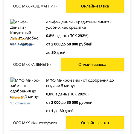
Онлайн-заявка
ООО МКК «КЭШМАГНИТ»
Альфа-Деньги - Кредитный лимит -
удобно, как кредитка
0
,
8
% в день (ПСК
292
%)
от
2 000
до
50 000
рублей
170 отзывов
до
30
дней
Онлайн-заявка
ООО МКК «А ДЕНЬГИ»
МФО Микро-займ - от одобрения до
выдачи 5 минут
0
,
8
% в день (ПСК
292
%)
от
2 000
до
30 000
рублей
13 отзывов
от
1
до
30
дней
Онлайн-заявка
ООО МКК «Финтехгрупп»