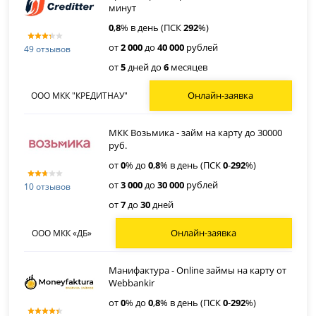
минут
0
,
8
% в день (ПСК
292
%)
от
2 000
до
40 000
рублей
49 отзывов
от
5
дней до
6
месяцев
Онлайн-заявка
ООО МКК "КРЕДИТНАУ"
МКК Возьмика - займ на карту до 30000
руб.
от
0
% до
0
,
8
% в день (ПСК
0
-
292
%)
от
3 000
до
30 000
рублей
10 отзывов
от
7
до
30
дней
Онлайн-заявка
ООО МКК «ДБ»
Манифактура - Online займы на карту от
Webbankir
от
0
% до
0
,
8
% в день (ПСК
0
-
292
%)