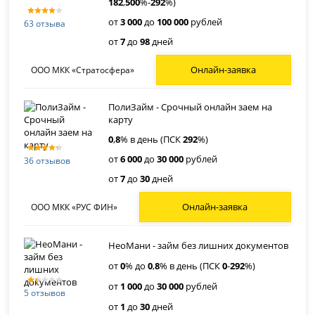
182
,
500
%-
292
%)
от
3 000
до
100 000
рублей
63 отзыва
от
7
до
98
дней
Онлайн-заявка
ООО МКК «Стратосфера»
ПолиЗайм - Срочный онлайн заем на
карту
0
,
8
% в день (ПСК
292
%)
от
6 000
до
30 000
рублей
36 отзывов
от
7
до
30
дней
Онлайн-заявка
ООО МКК «РУС ФИН»
НеоМани - займ без лишних документов
от
0
% до
0
,
8
% в день (ПСК
0
-
292
%)
от
1 000
до
30 000
рублей
5 отзывов
от
1
до
30
дней