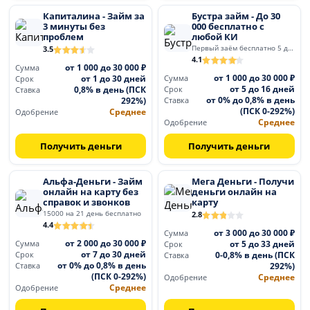
Капиталина - Займ за
Бустра займ - До 30
3 минуты без
000 бесплатно с
проблем
любой КИ
Первый заём бесплатно 5 дней
3.5
4.1
от 1 000 до 30 000 ₽
Сумма
от 1 000 до 30 000 ₽
от 1 до 30 дней
Сумма
Срок
от 5 до 16 дней
0,8% в день (ПСК
Срок
Ставка
от 0% до 0,8% в день
292%)
Ставка
(ПСК 0-292%)
Среднее
Одобрение
Среднее
Одобрение
Получить деньги
Получить деньги
Альфа-Деньги - Займ
Мега Деньги - Получи
онлайн на карту без
деньги онлайн на
справок и звонков
карту
15000 на 21 день бесплатно
2.8
4.4
от 3 000 до 30 000 ₽
Сумма
от 2 000 до 30 000 ₽
от 5 до 33 дней
Сумма
Срок
от 7 до 30 дней
0-0,8% в день (ПСК
Срок
Ставка
от 0% до 0,8% в день
292%)
Ставка
(ПСК 0-292%)
Среднее
Одобрение
Среднее
Одобрение