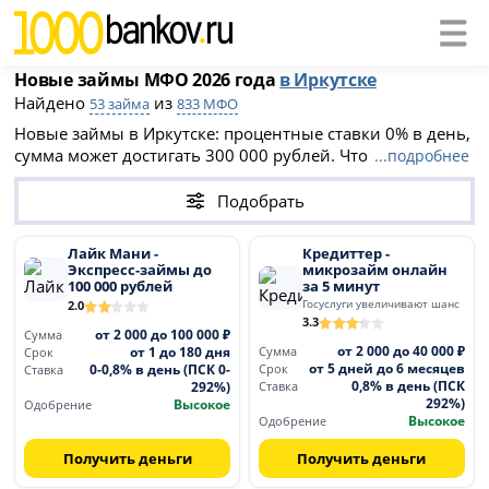
Новые займы МФО 2026 года
в Иркутске
Найдено
из
53 займа
833 МФО
Новые займы в Иркутске: процентные ставки 0% в день,
сумма может достигать 300 000 рублей. Чтобы получить
...подробнее
займ в новой МФО 2026 года необходимо заполнить
онлайн-заявку на официальном сайте компании. После
Подобрать
одобрения деньги будут перечислены на банковскую
карту или выданы наличными в офисе МФО.
Лайк Мани -
Кредиттер -
Экспресс-займы до
микрозайм онлайн
100 000 рублей
за 5 минут
Госуслуги увеличивают шанс
2.0
3.3
от 2 000 до 100 000 ₽
Сумма
от 2 000 до 40 000 ₽
от 1 до 180 дня
Сумма
Срок
от 5 дней до 6 месяцев
0-0,8% в день (ПСК 0-
Срок
Ставка
0,8% в день (ПСК
292%)
Ставка
292%)
Высокое
Одобрение
Высокое
Одобрение
Получить деньги
Получить деньги