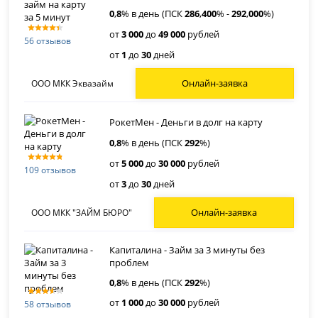
0
,
8
% в день (ПСК
286
,
400
% -
292
,
000
%)
от
3 000
до
49 000
рублей
56 отзывов
от
1
до
30
дней
Онлайн-заявка
ООО МКК Эквазайм
РокетМен - Деньги в долг на карту
0
,
8
% в день (ПСК
292
%)
от
5 000
до
30 000
рублей
109 отзывов
от
3
до
30
дней
Онлайн-заявка
ООО МКК "ЗАЙМ БЮРО"
Капиталина - Займ за 3 минуты без
проблем
0
,
8
% в день (ПСК
292
%)
от
1 000
до
30 000
рублей
58 отзывов