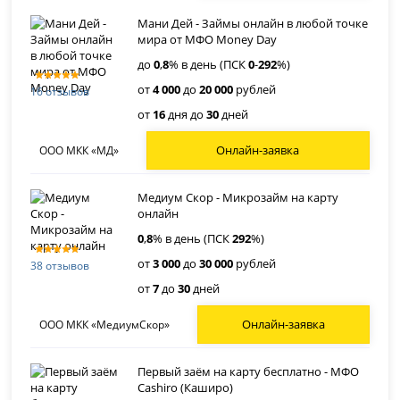
Мани Дей - Займы онлайн в любой точке
мира от МФО Money Day
до
0
,
8
% в день (ПСК
0
-
292
%)
от
4 000
до
20 000
рублей
16 отзывов
от
16
дня до
30
дней
Онлайн-заявка
ООО МКК «МД»
Медиум Скор - Микрозайм на карту
онлайн
0
,
8
% в день (ПСК
292
%)
от
3 000
до
30 000
рублей
38 отзывов
от
7
до
30
дней
Онлайн-заявка
ООО МКК «МедиумСкор»
Первый заём на карту бесплатно - МФО
Cashiro (Каширо)