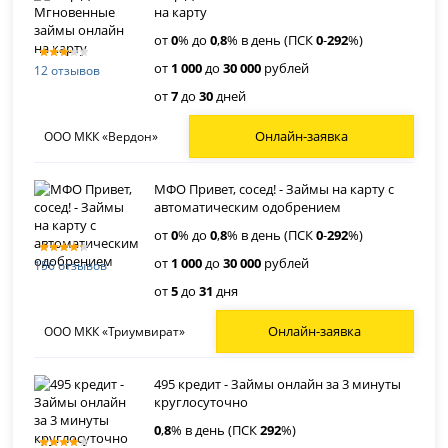
на карту
от
0
% до
0
,
8
% в день (ПСК
0
-
292
%)
от
1 000
до
30 000
рублей
12 отзывов
от
7
до
30
дней
Онлайн-заявка
ООО МКК «Вердон»
МФО Привет, сосед! - Займы на карту с
автоматическим одобрением
от
0
% до
0
,
8
% в день (ПСК
0
-
292
%)
от
1 000
до
30 000
рублей
156 отзывов
от
5
до
31
дня
Онлайн-заявка
ООО МКК «Триумвират»
495 кредит - Займы онлайн за 3 минуты
круглосуточно
0
,
8
% в день (ПСК
292
%)