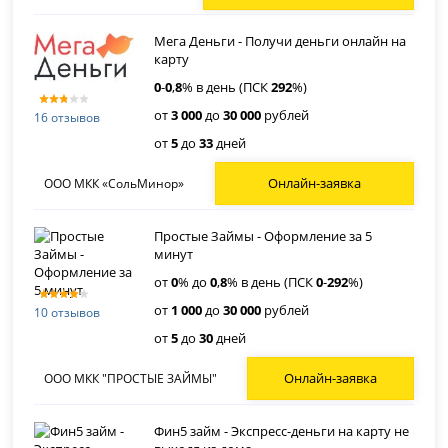
Мега Деньги - Получи деньги онлайн на
карту
0
-
0
,
8
% в день (ПСК
292
%)
от
3 000
до
30 000
рублей
16 отзывов
от
5
до
33
дней
Онлайн-заявка
ООО МКК «СольМинор»
Простые Займы - Оформление за 5
минут
от
0
% до
0
,
8
% в день (ПСК
0
-
292
%)
от
1 000
до
30 000
рублей
10 отзывов
от
5
до
30
дней
Онлайн-заявка
ООО МКК "ПРОСТЫЕ ЗАЙМЫ"
Фин5 займ - Экспресс-деньги на карту не