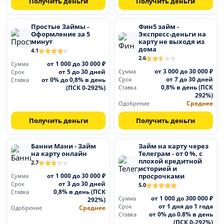
Получить деньги
Получить деньги
Простые Займы -
Фин5 займ -
Оформление за 5
Экспресс-деньги на
минут
карту не выходя из
дома
4.1
2.6
от 1 000 до 30 000 ₽
Сумма
от 3 000 до 30 000 ₽
от 5 до 30 дней
Сумма
Срок
от 7 до 30 дней
от 0% до 0,8% в день
Срок
Ставка
0,8% в день (ПСК
(ПСК 0-292%)
Ставка
292%)
Среднее
Одобрение
Получить деньги
Получить деньги
Банни Мани - Займ
Займ на карту через
на карту онлайн
Телеграм - от 0 %, с
плохой кредитной
2.7
историей и
от 1 000 до 30 000 ₽
просрочками
Сумма
от 3 до 30 дней
Срок
5.0
0,8% в день (ПСК
Ставка
от 1 000 до 300 000 ₽
Сумма
292%)
от 1 дня до 1 года
Срок
Среднее
Одобрение
от 0% до 0.8% в день
Ставка
(ПСК 0-292%)