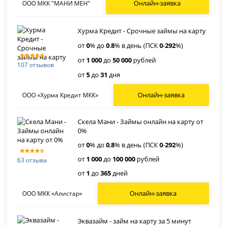
Онлайн-заявка
ООО МКК "МАНИ МЕН"
Хурма Кредит - Срочные займы на карту
от
0
% до
0
.
8
% в день (ПСК
0
-
292
%)
от
1 000
до
50 000
рублей
107 отзывов
от
5
до
31
дня
Онлайн-заявка
ООО «Хурма Кредит МКК»
Скела Мани - Займы онлайн на карту от
0%
от
0
% до
0
,
8
% в день (ПСК
0
-
292
%)
от
1 000
до
100 000
рублей
63 отзыва
от
1
до
365
дней
Онлайн-заявка
ООО МКК «Алистар»
Эквазайм - займ на карту за 5 минут