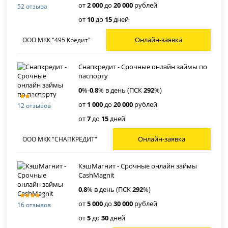
от
2 000
до
20 000
рублей
52 отзыва
от
10
до
15
дней
Онлайн-заявка
ООО МКК "495 Кредит"
Снапкредит - Срочные онлайн займы по
паспорту
0
%-
0
,
8
% в день (ПСК
292
%)
от
1 000
до
20 000
рублей
12 отзывов
от
7
до
15
дней
Онлайн-заявка
ООО МКК "СНАПКРЕДИТ"
КэшМагнит - Срочные онлайн займы
CashMagnit
0
,
8
% в день (ПСК
292
%)
от
5 000
до
30 000
рублей
16 отзывов
от
5
до
30
дней