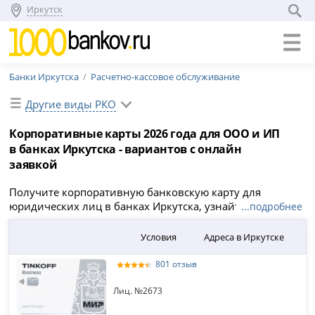
Иркутск
Банки Иркутска
Расчетно-кассовое обслуживание
Другие виды РКО
Корпоративные карты 2026 года для ООО и ИП
в банках Иркутска - вариантов с онлайн
заявкой
Получите корпоративную банковскую карту для
юридических лиц в банках Иркутска, узнайте о тарифах
...подробнее
по обслуживанию и как использовать их для вашей
организации. Найдите лучшие бизнес карты для ИП и
Условия
Адреса в Иркутске
ООО в Иркутске, проверьте условия, лимиты на снятие
и переводы физическим лицам и отправьте онлайн-
801 отзыв
заявку уже сейчас!
Лиц. №2673