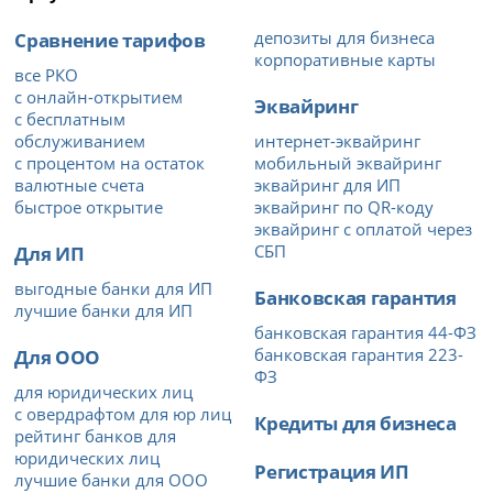
Сравнение тарифов
депозиты для бизнеса
корпоративные карты
все РКО
с онлайн-открытием
Эквайринг
с бесплатным
обслуживанием
интернет-эквайринг
с процентом на остаток
мобильный эквайринг
валютные счета
эквайринг для ИП
быстрое открытие
эквайринг по QR-коду
эквайринг с оплатой через
Для ИП
СБП
выгодные банки для ИП
Банковская гарантия
лучшие банки для ИП
банковская гарантия 44-ФЗ
Для ООО
банковская гарантия 223-
ФЗ
для юридических лиц
с овердрафтом для юр лиц
Кредиты для бизнеса
рейтинг банков для
юридических лиц
Регистрация ИП
лучшие банки для ООО