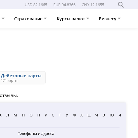
USD 82.1665
EUR 94.8366
CNY 12.1655
и
Страхование
Курсы валют
Бизнесу
Дебетовые карты
174 карты
 отзывы.
К
Л
М
Н
О
П
Р
С
Т
У
Ф
Х
Ц
Ч
Э
Ю
Я
Телефоны и адреса