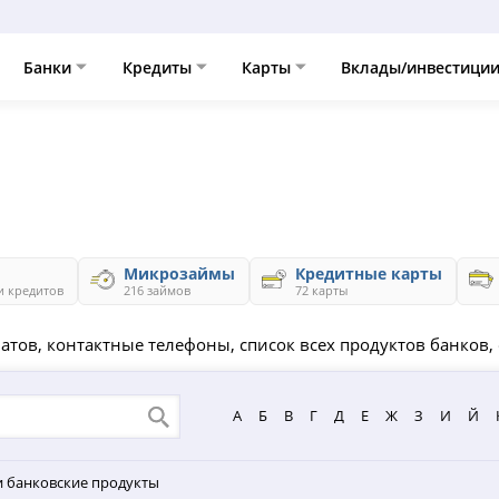
Банки
Кредиты
Карты
Вклады/инвестици
Микрозаймы
Кредитные карты
и кредитов
216 займов
72 карты
матов, контактные телефоны, список всех продуктов банков,
А
Б
В
Г
Д
Е
Ж
З
И
Й
и банковские продукты