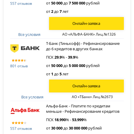
от
50 000
до
7 500 000
рублей
557 отзывов
от
2
до
7
лет
Онлайн-заявка
Все условия
АО «АЛЬФА-БАНК» Лиц.№1326
Т-Банк (Тинькофф) - Рефинансирование
до 6 кредитов в других банках
ПСК
29
,
9
% -
39
,
9
%
от
50 000
до
5 000 000
рублей
801 отзыв
от
1
до
5
лет
Онлайн-заявка
Все условия
АО «ТБанк» Лиц.№2673
Альфа-Банк - Платите по кредитам
меньше - Рефинансирование кредитов
ПСК
18
,
990
% -
53
,
999
%
от
30 000
до
30 000 000
рублей
557 отзывов