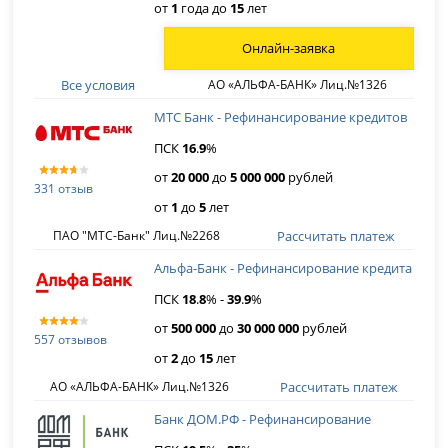
от
1
года до
15
лет
Онлайн-заявка
Все условия
АО «АЛЬФА-БАНК» Лиц.№1326
МТС Банк - Рефинансирование кредитов
ПСК
16
.
9
%
от
20 000
до
5 000 000
рублей
331 отзыв
от
1
до
5
лет
Рассчитать платеж
ПАО "МТС-Банк" Лиц.№2268
Альфа-Банк - Рефинансирование кредита
ПСК
18
.
8
% -
39
.
9
%
от
500 000
до
30 000 000
рублей
557 отзывов
от
2
до
15
лет
Рассчитать платеж
АО «АЛЬФА-БАНК» Лиц.№1326
Банк ДОМ.РФ - Рефинансирование