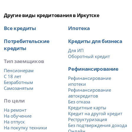
Другие виды кредитования в Иркутске
Все кредиты
Ипотека
Потребительские
Кредиты для бизнеса
кредиты
Для ИП
Оборотный кредит
Тип заемщиков
Рефинансирование
Пенсионерам
С 18 лет
Рефинансирование
Безработным
ипотеки
Самозанятым
Рефинансирование
автокредитов
По цели
Без отказа
Кредитные карты
На ремонт
Кредит на другой кредит
На обучение
Реструктуризация
На отпуск
Без подтверждения дохода
На покупку техники
Онлайн