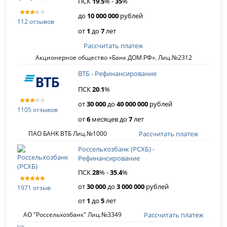
ПСК
19
.
5
% -
35
%
до
10 000 000
рублей
112 отзывов
от
1
до
7
лет
Рассчитать платеж
Акционерное общество «Банк ДОМ.РФ». Лиц.№2312
ВТБ - Рефинансирование
ПСК
20
.
1
%
от
30 000
до
40 000 000
рублей
1105 отзывов
от
6
месяцев до
7
лет
Рассчитать платеж
ПАО БАНК ВТБ Лиц.№1000
Россельхозбанк (РСХБ) -
Рефинансирование
ПСК
28
% -
35
.
4
%
от
30 000
до
3 000 000
рублей
1971 отзыв
от
1
до
5
лет
Рассчитать платеж
АО "Россельхозбанк" Лиц.№3349