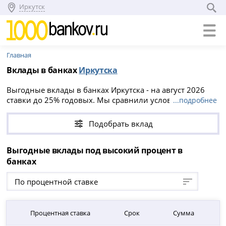
Иркутск
Главная
Вклады в банках
Иркутска
Выгодные вклады в банках Иркутска - на август 2026
ставки до 25% годовых. Мы сравнили условия всех
...подробнее
вкладов в Иркутске, вы можете положить деньги на
срок от 1 до 5760 дней, минимальная сумма вклада от 1
Подобрать вклад
000 ₽.
Выгодные вклады под высокий процент в
банках
По процентной ставке
Процентная ставка
Срок
Сумма