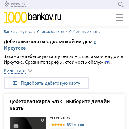
Иркутск
Банки Иркутска
Список банков
Дебетовые карты
Дебетовые карты с доставкой на дом
в
Иркутске
Закажите дебетовую карту онлайн с доставкой на дом в
Иркутске. Сравните тарифы, стоимость обслуживания,
кэшбэк, проценты на остаток и условия доставки, затем
Виды карт
заполните заявку на сайте банка. Решение, срок
выпуска и возможность курьерской доставки зависят от
Подобрать дебетовую карту
банка, адреса и выбранной карты.
Дебетовая карта Блэк - Выберите дизайн
карты
АО «ТБанк»
801 отзыв