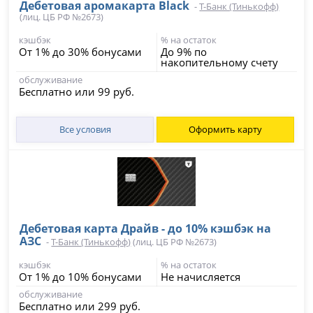
Дебетовая аромакарта Black
-
Т-Банк (Тинькофф)
(лиц. ЦБ РФ №2673)
кэшбэк
% на остаток
От 1% до 30% бонусами
До 9% по
накопительному счету
обслуживание
Бесплатно или 99 руб.
Все условия
Оформить карту
Дебетовая карта Драйв - до 10% кэшбэк на
АЗС
-
Т-Банк (Тинькофф)
(лиц. ЦБ РФ №2673)
кэшбэк
% на остаток
От 1% до 10% бонусами
Не начисляется
обслуживание
Бесплатно или 299 руб.