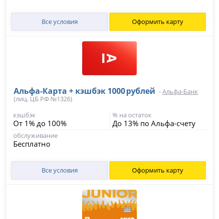
Все условия
Оформить карту
Альфа‑Карта + кэшбэк 1000 рублей
-
Альфа-Банк
(лиц. ЦБ РФ №1326)
кэшбэк
% на остаток
От 1% до 100%
До 13% по Альфа-счету
обслуживание
Бесплатно
Все условия
Оформить карту