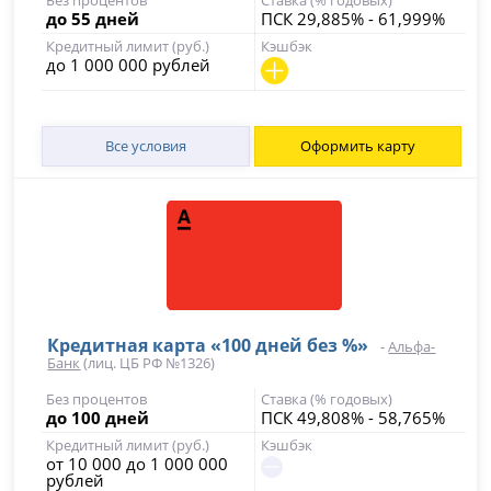
до 55 дней
ПСК 29,885% - 61,999%
лимитов и категорий кешбэка, переводы и пополнение
карты
Кредитный лимит (руб.)
Кэшбэк
Главный подвох
до 1 000 000 рублей
Кешбэк начисляется при сумме покупок от 5 000 ₽ в месяц
Кому подходит
Тем, кто планирует использовать карту для ежедневных
покупок и хочет возвращать часть средств в популярных
Все условия
Оформить карту
категориях.
Кому не
подходит
Тем, кто ищет карту для редкого использования без
необходимости следить за оборотом по счету.
Кредитная карта «100 дней без %»
-
Альфа-
Банк
(лиц. ЦБ РФ №1326)
Без процентов
Ставка (% годовых)
до 100 дней
ПСК 49,808% - 58,765%
Кредитный лимит (руб.)
Кэшбэк
от 10 000 до 1 000 000
рублей