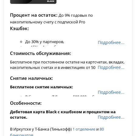
Процент на остаток
До 9% годовых по
накопительному счету с подпиской Pro
Кэшбэк
До 30% у партнеров,
Подробнее...
до 15% в 4-х выбранных местах и категориях,
1% за любые покупки от 100 рублей.
Стоимость обслуживания
Другие категории с повышенным кэшбэком до 15%
Бесплатное при постоянном остатке на картсчетах, вкладах,
меняются каждый месяц: от фастфуда и ресторанов до аптек
Подробнее...
накопительных счетах и в инвестициях от 50 000 руб., или на
и топлива.
Кэшбэк рублями
, а не бонусами!
счет выдан кредит, или тариф карты 6.2, иначе 99 руб/мес
Снятие наличных
Бесплатное снятие наличных:
Подробнее...
В банкоматах Т-Банка до 500 000 рублей в месяц
В любых других банкоматах по всему миру от 3000
Особенности
до 100 000 рублей в месяц
Дебетовая карта Black с кэшбэком и процентом на
Подробнее...
остаток.
Виртуальная карта моментально - пополнять и
В Иркутске у Т-Банка (Тинькофф)
1 отделение
и
80
совершать переводы в онлайн-банке и мобильном
банкоматов