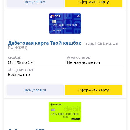
Все условия
Оформить карту
Дебетовая карта Твой кешбэк
-
Банк ПСБ
(лиц. ЦБ
РФ №3251)
кэшбэк
% на остаток
От 1% до 5%
Не начисляется
обслуживание
Бесплатно
Все условия
Оформить карту