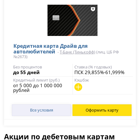
Кредитная карта Драйв для
автолюбителей
-
Т-Банк (Тинькофф)
(лиц. ЦБ РФ
№2673)
Без процентов
Ставка (% годовых)
до 55 дней
ПСК 29,855%-61,999%
Кредитный лимит (руб.)
Кэшбэк
от 5 000 до 1 000 000
рублей
Все условия
Оформить карту
Акции по дебетовым картам