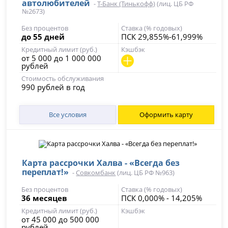
автолюбителей
-
Т-Банк (Тинькофф)
(лиц. ЦБ РФ
№2673)
Без процентов
Ставка (% годовых)
до 55 дней
ПСК 29,855%-61,999%
Кредитный лимит (руб.)
Кэшбэк
от 5 000 до 1 000 000
рублей
Стоимость обслуживания
990 рублей в год
Все условия
Оформить карту
Карта рассрочки Халва - «Всегда без
переплат!»
-
Совкомбанк
(лиц. ЦБ РФ №963)
Без процентов
Ставка (% годовых)
36 месяцев
ПСК 0,000% - 14,205%
Кредитный лимит (руб.)
Кэшбэк
от 45 000 до 500 000
рублей