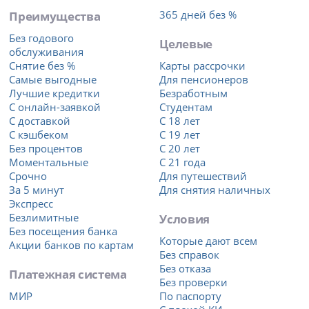
Преимущества
365 дней без %
Без годового
Целевые
обслуживания
Снятие без %
Карты рассрочки
Самые выгодные
Для пенсионеров
Лучшие кредитки
Безработным
С онлайн-заявкой
Студентам
С доставкой
С 18 лет
С кэшбеком
С 19 лет
Без процентов
С 20 лет
Моментальные
С 21 года
Срочно
Для путешествий
За 5 минут
Для снятия наличных
Экспресс
Безлимитные
Условия
Без посещения банка
Которые дают всем
Акции банков по картам
Без справок
Без отказа
Платежная система
Без проверки
МИР
По паспорту