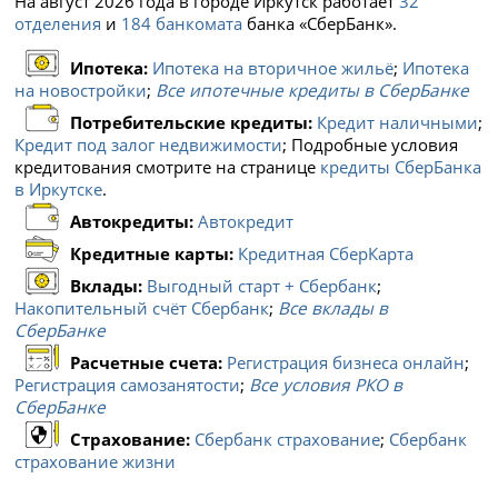
На август 2026 года в городе Иркутск работает
32
отделения
и
184 банкомата
банка «СберБанк».
Ипотека:
Ипотека на вторичное жильё
;
Ипотека
на новостройки
;
Все ипотечные кредиты в СберБанке
Потребительские кредиты:
Кредит наличными
;
Кредит под залог недвижимости
; Подробные условия
кредитования смотрите на странице
кредиты СберБанка
в Иркутске
.
Автокредиты:
Автокредит
Кредитные карты:
Кредитная СберКарта
Вклады:
Выгодный старт + Сбербанк
;
Накопительный счёт Сбербанк
;
Все вклады в
СберБанке
Расчетные счета:
Регистрация бизнеса онлайн
;
Регистрация самозанятости
;
Все условия РКО в
СберБанке
Страхование:
Сбербанк страхование
;
Сбербанк
страхование жизни