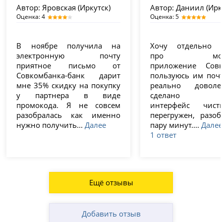
Автор:
Яровская (Иркутск)
Автор:
Даниил (Ирк
Оценка: 4
Оценка: 5
В ноябре получила на
Хочу отдельно н
электронную почту
про моби
приятное письмо от
приложение Совк
Совкомбанка-банк дарит
пользуюсь им почт
мне 35% скидку на покупку
реально довол
у партнера в виде
сделано тол
промокода. Я не совсем
интерфейс чис
разобралась как именно
перегружен, разоб
нужно получить...
Далее
пару минут....
Дале
1 ответ
Ещё отзывы
Добавить отзыв