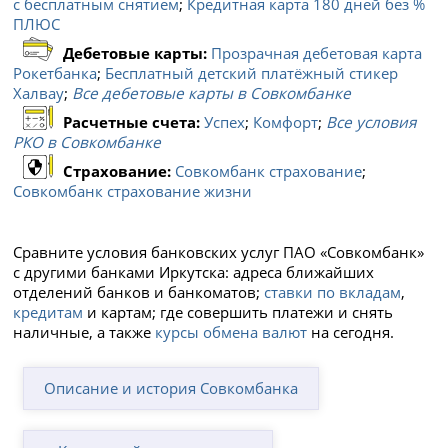
с бесплатным снятием
;
Кредитная карта 180 дней без %
ПЛЮС
Дебетовые карты:
Прозрачная дебетовая карта
Рокетбанка
;
Бесплатный детский платёжный стикер
Халвау
;
Все дебетовые карты в Совкомбанке
Расчетные счета:
Успех
;
Комфорт
;
Все условия
РКО в Совкомбанке
Страхование:
Совкомбанк страхование
;
Совкомбанк страхование жизни
Сравните условия банковских услуг ПАО «Совкомбанк»
с другими банками Иркутска: адреса ближайших
отделений банков и банкоматов;
ставки по вкладам
,
кредитам
и картам; где совершить платежи и снять
наличные, а также
курсы обмена валют
на сегодня.
Описание и история Совкомбанка