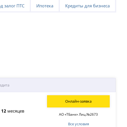
д залог ПТС
Ипотека
Кредиты для бизнеса
едита
Онлайн-заявка
о
12
месяцев
АО «ТБанк» Лиц.№2673
Все условия