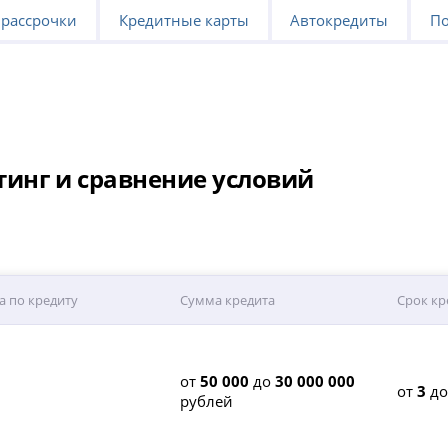
 рассрочки
Кредитные карты
Автокредиты
По
тинг и сравнение условий
а по кредиту
Сумма кредита
Срок кр
от
50 000
до
30 000 000
от
3
д
рублей