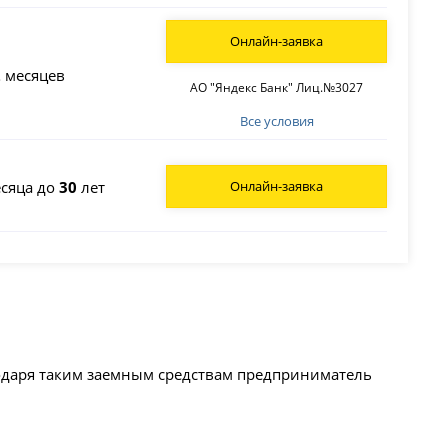
Онлайн-заявка
2
месяцев
АО "Яндекс Банк" Лиц.№3027
Все условия
сяца до
30
лет
Онлайн-заявка
годаря таким заемным средствам предприниматель