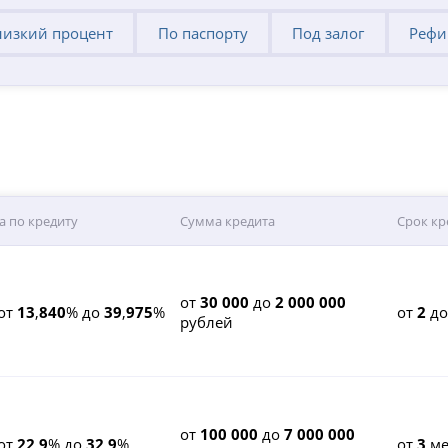
низкий процент
По паспорту
Под залог
Рефи
а по кредиту
Сумма кредита
Срок кр
от
30 000
до
2 000 000
от
13
,
840
% до
39
,
975
%
от
2
д
рублей
от
100 000
до
7 000 000
от
22
,
9
% до
32
,
9
%
от
3
ме