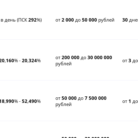
 в день (ПСК
292
%)
от
2 000
до
50 000
рублей
30
дне
от
200 000
до
30 000 000
20
,
160
% -
20
,
324
%
от
3
д
рублей
от
50 000
до
7 500 000
18
,
990
% -
52
,
490
%
от
1
д
рублей