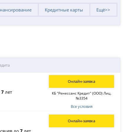
нансирование
Кредитные карты
Ещё>>
едита
Онлайн-заявка
о
7
лет
КБ "Ренессанс Кредит" (ООО) Лиц.
№3354
Все условия
Онлайн-заявка
сяцев до
7
лет