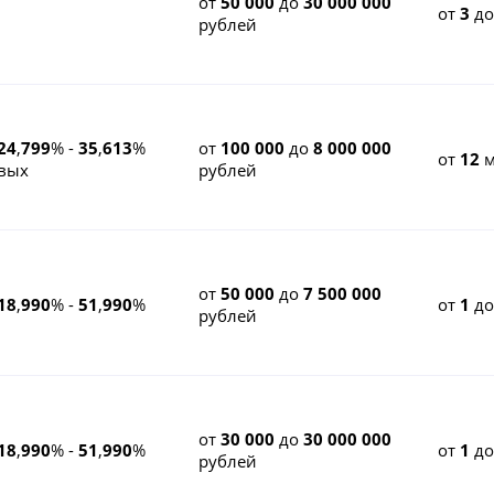
от
50 000
до
30 000 000
от
3
д
рублей
24
,
799
% -
35
,
613
%
от
100 000
до
8 000 000
от
12
м
вых
рублей
от
50 000
до
7 500 000
18
,
990
% -
51
,
990
%
от
1
д
рублей
от
30 000
до
30 000 000
18
,
990
% -
51
,
990
%
от
1
д
рублей