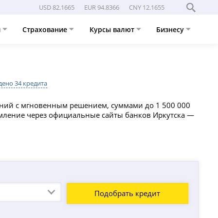
USD 82.1665
EUR 94.8366
CNY 12.1655
и
Страхование
Курсы валют
Бизнесу
ено 34 кредита
жений с мгновенным решением, суммами до 1 500 000
ормление через официальные сайты банков Иркутска —
Подобрать кредит