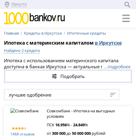
Иркутск
Главная
Кредиты в Иркутске
Ипотечные кредиты
Ипотека с материнским капиталом
в Иркутске
Найдено 2 кредита
Ипотека с использованием материнского капитала
доступна в банках Иркутска — актуальные программы
...подробнее
на 2026 год предлагают ставки от 16.956% годовых и
Подобрать
срок кредитования до 30 лет.
лучшее одобрение
Совкомбанк - Ипотека на выгодных
условиях
ПСК
16
,
956
% -
24
,
849
%
от
300 000
до
50 000 000
рублей
1468 отзывов