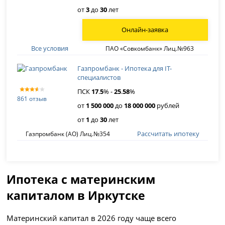
от
3
до
30
лет
Онлайн-заявка
Все условия
ПАО «Совкомбанк» Лиц.№963
Газпромбанк - Ипотека для IT-
специалистов
ПСК
17
.
5
% -
25
.
58
%
861 отзыв
от
1 500 000
до
18 000 000
рублей
от
1
до
30
лет
Рассчитать ипотеку
Газпромбанк (АО) Лиц.№354
Ипотека с материнским
капиталом в Иркутске
Материнский капитал в 2026 году чаще всего