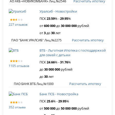
Рассчитать ипотеку
АО АКБ «НОВИКОМБАНК» Лиц.№2546
Уралсиб - Новостройки
ПСК
23
.
59
% -
29
.
95
%
227 отзывов
от
600 000
до
30 000 000
рублей
от
3
до
30
лет
Рассчитать ипотеку
ПАО "БАНК УРАЛСИБ" Лиц.№2275
ВТБ - Льготная Ипотека с господдержкой
для семей с детьми
ПСК
24
.
66
% -
31
.
76
%
1105 отзывов
до
30 000 000
рублей
до
30
лет
Рассчитать ипотеку
ПАО БАНК ВТБ Лиц.№1000
Банк ПСБ - Новостройка
ПСК
25
.
6
% -
29
.
95
%
352 отзыва
от
500 000
до
50 000 000
рублей