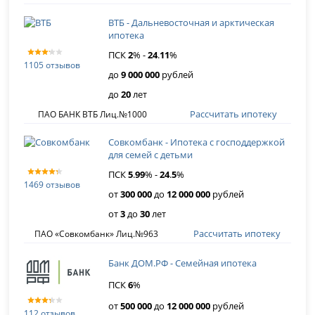
ВТБ - Дальневосточная и арктическая
ипотека
ПСК
2
% -
24
.
11
%
1105 отзывов
до
9 000 000
рублей
до
20
лет
Рассчитать ипотеку
ПАО БАНК ВТБ Лиц.№1000
Совкомбанк - Ипотека с господдержкой
для семей с детьми
ПСК
5
.
99
% -
24
.
5
%
1469 отзывов
от
300 000
до
12 000 000
рублей
от
3
до
30
лет
Рассчитать ипотеку
ПАО «Совкомбанк» Лиц.№963
Банк ДОМ.РФ - Семейная ипотека
ПСК
6
%
от
500 000
до
12 000 000
рублей
112 отзывов