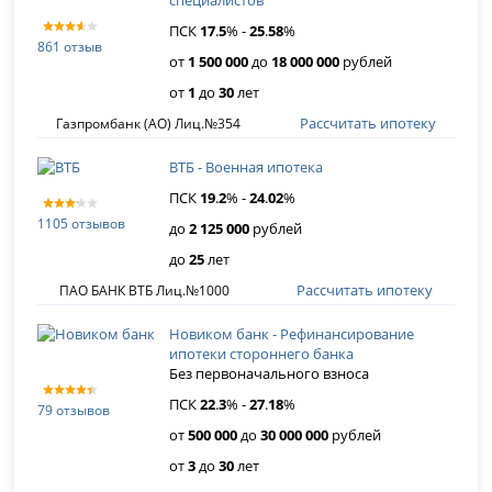
специалистов
ПСК
17
.
5
% -
25
.
58
%
861 отзыв
от
1 500 000
до
18 000 000
рублей
от
1
до
30
лет
Рассчитать ипотеку
Газпромбанк (АО) Лиц.№354
ВТБ - Военная ипотека
ПСК
19
.
2
% -
24
.
02
%
1105 отзывов
до
2 125 000
рублей
до
25
лет
Рассчитать ипотеку
ПАО БАНК ВТБ Лиц.№1000
Новиком банк - Рефинансирование
ипотеки стороннего банка
Без первоначального взноса
ПСК
22
.
3
% -
27
.
18
%
79 отзывов
от
500 000
до
30 000 000
рублей
от
3
до
30
лет