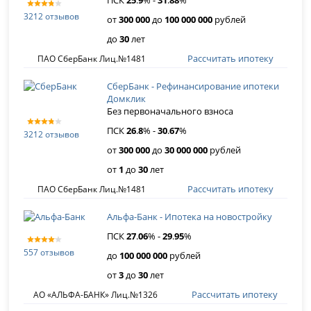
ПСК
25
.
9
% -
31
.
88
%
3212 отзывов
от
300 000
до
100 000 000
рублей
до
30
лет
Рассчитать ипотеку
ПАО СберБанк Лиц.№1481
СберБанк - Рефинансирование ипотеки
Домклик
Без первоначального взноса
ПСК
26
.
8
% -
30
.
67
%
3212 отзывов
от
300 000
до
30 000 000
рублей
от
1
до
30
лет
Рассчитать ипотеку
ПАО СберБанк Лиц.№1481
Альфа-Банк - Ипотека на новостройку
ПСК
27
.
06
% -
29
.
95
%
557 отзывов
до
100 000 000
рублей
от
3
до
30
лет
Рассчитать ипотеку
АО «АЛЬФА-БАНК» Лиц.№1326