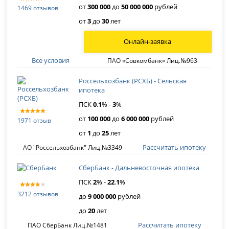
от
300 000
до
50 000 000
рублей
1469 отзывов
от
3
до
30
лет
Онлайн-заявка
Все условия
ПАО «Совкомбанк» Лиц.№963
Россельхозбанк (РСХБ) - Сельская
ипотека
ПСК
0
.
1
% -
3
%
от
100 000
до
6 000 000
рублей
1971 отзыв
от
1
до
25
лет
Рассчитать ипотеку
АО "Россельхозбанк" Лиц.№3349
СберБанк - Дальневосточная ипотека
ПСК
2
% -
22
.
1
%
3212 отзывов
до
9 000 000
рублей
до
20
лет
Рассчитать ипотеку
ПАО СберБанк Лиц.№1481