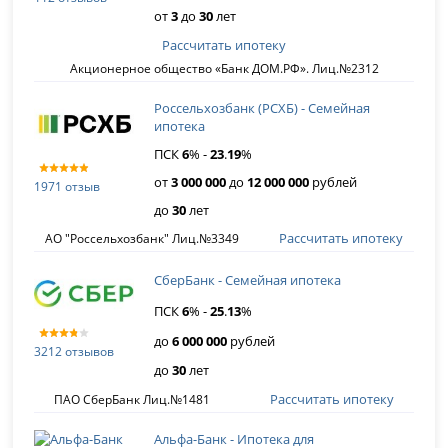
от
3
до
30
лет
Рассчитать ипотеку
Акционерное общество «Банк ДОМ.РФ». Лиц.№2312
Россельхозбанк (РСХБ) - Семейная
ипотека
ПСК
6
% -
23
.
19
%
от
3 000 000
до
12 000 000
рублей
1971 отзыв
до
30
лет
Рассчитать ипотеку
АО "Россельхозбанк" Лиц.№3349
СберБанк - Семейная ипотека
ПСК
6
% -
25
.
13
%
до
6 000 000
рублей
3212 отзывов
до
30
лет
Рассчитать ипотеку
ПАО СберБанк Лиц.№1481
Альфа-Банк - Ипотека для