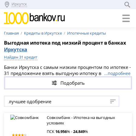
Иркутск
Главная
Кредиты в Иркутске
Ипотечные кредиты
Выгодная ипотека под низкий процент в банках
Иркутска
Найден 31 кредит
Банки Иркутска с самым низким процентом по ипотеке -
31 предложение взять выгодную ипотеку в банках
...подробнее
Иркутска на вторичное жилье или новостройку.
Подобрать
Выгодные условия и низкий процент по ипотеке в
банках Иркутска в 2026 году.
лучшее одобрение
Совкомбанк - Ипотека на выгодных
условиях
ПСК
16
,
956
% -
24
,
849
%