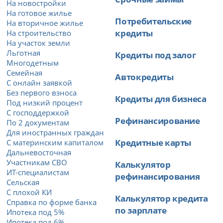
На новостройки
На готовое жилье
Потребительские
На вторичное жилье
кредиты
На строительство
На участок земли
Льготная
Кредиты под залог
Многодетным
Семейная
Автокредиты
С онлайн заявкой
Без первого взноса
Кредиты для бизнеса
Под низкий процент
С господдержкой
Рефинансирование
По 2 документам
Для иностранных граждан
Кредитные карты
С материнским капиталом
Дальневосточная
Участникам СВО
Калькулятор
ИТ-специалистам
рефинансирования
Сельская
С плохой КИ
Калькулятор кредита
Справка по форме банка
по зарплате
Ипотека под 5%
Ипотека под 6%