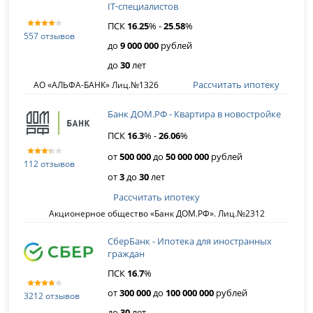
IT‑специалистов
ПСК
16
.
25
% -
25
.
58
%
557 отзывов
до
9 000 000
рублей
до
30
лет
Рассчитать ипотеку
АО «АЛЬФА-БАНК» Лиц.№1326
Банк ДОМ.РФ - Квартира в новостройке
ПСК
16
.
3
% -
26
.
06
%
от
500 000
до
50 000 000
рублей
112 отзывов
от
3
до
30
лет
Рассчитать ипотеку
Акционерное общество «Банк ДОМ.РФ». Лиц.№2312
СберБанк - Ипотека для иностранных
граждан
ПСК
16
.
7
%
от
300 000
до
100 000 000
рублей
3212 отзывов
до
30
лет