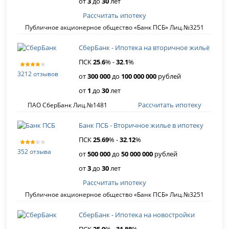
от
3
до
30
лет
Рассчитать ипотеку
Публичное акционерное общество «Банк ПСБ» Лиц.№3251
СберБанк - Ипотека на вторичное жильё
ПСК
25
.
6
% -
32
.
1
%
3212 отзывов
от
300 000
до
100 000 000
рублей
от
1
до
30
лет
Рассчитать ипотеку
ПАО СберБанк Лиц.№1481
Банк ПСБ - Вторичное жилье в ипотеку
ПСК
25
.
69
% -
32
.
12
%
352 отзыва
от
500 000
до
50 000 000
рублей
от
3
до
30
лет
Рассчитать ипотеку
Публичное акционерное общество «Банк ПСБ» Лиц.№3251
СберБанк - Ипотека на новостройки