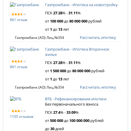
Газпромбанк - Ипотека на новостройку
ПСК
27
.
28
% -
31
.
11
%
861 отзыв
от
100 000
до
80 000 000
рублей
от
1
до
13
лет
Рассчитать ипотеку
Газпромбанк (АО) Лиц.№354
Газпромбанк - Ипотека Вторичное
жилье
ПСК
27
.
28
% -
31
.
11
%
861 отзыв
от
1 500 000
до
80 000 000
рублей
от
1
до
13
лет
Рассчитать ипотеку
Газпромбанк (АО) Лиц.№354
ВТБ - Рефинансирование ипотеки
Без первоначального взноса
ПСК
27
.
4
% -
33
.
09
%
1105 отзывов
от
500 000
до
100 000 000
рублей
до
30
дней