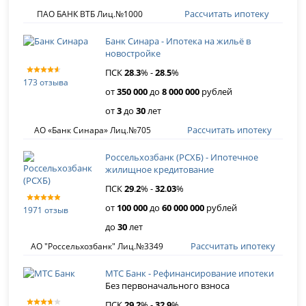
Рассчитать ипотеку
ПАО БАНК ВТБ Лиц.№1000
Банк Синара - Ипотека на жильё в
новостройке
ПСК
28
.
3
% -
28
.
5
%
173 отзыва
от
350 000
до
8 000 000
рублей
от
3
до
30
лет
Рассчитать ипотеку
АО «Банк Синара» Лиц.№705
Россельхозбанк (РСХБ) - Ипотечное
жилищное кредитование
ПСК
29
.
2
% -
32
.
03
%
от
100 000
до
60 000 000
рублей
1971 отзыв
до
30
лет
Рассчитать ипотеку
АО "Россельхозбанк" Лиц.№3349
МТС Банк - Рефинансирование ипотеки
Без первоначального взноса
ПСК
29
.
2
% -
32
.
9
%