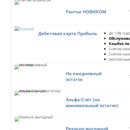
Рантье НОВИКОМ
До 12% годо
Дебетовая карта Прибыль
Обслужива
Кэшбэк по
Снятие нал
Снятие нали
Бесплатные
На ежедневный
остаток
Альфа-Счёт (на
минимальный остаток)
Реально выгодный