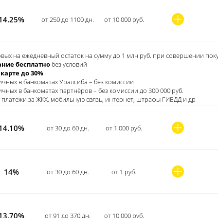
14.25%
от 250 до 1100 дн.
от 10 000 руб.
вых на ежедневный остаток на сумму до 1 млн руб. при совершении покуп
ние бесплатно
без условий
 карте до 30%
ичных в банкоматах Уралсиба – без комиссии
чных в банкоматах партнёров – без комиссии до 300 000 руб.
 платежи за ЖКХ, мобильную связь, интернет, штрафы ГИБДД и др
14.10%
от 30 до 60 дн.
от 1 000 руб.
14%
от 30 до 60 дн.
от 1 руб.
13.70%
от 91 до 370 дн.
от 10 000 руб.