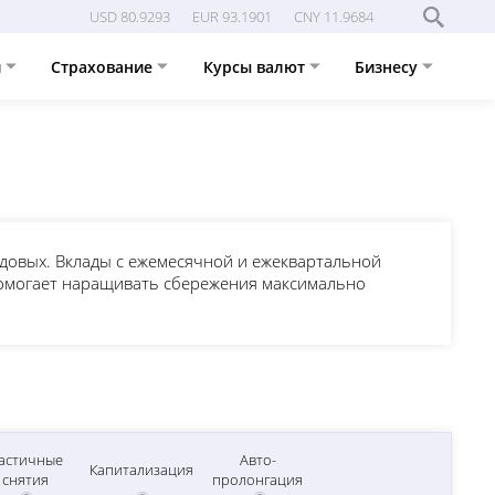
USD 80.9293
EUR 93.1901
CNY 11.9684
и
Страхование
Курсы валют
Бизнесу
годовых. Вклады с ежемесячной и ежеквартальной
помогает наращивать сбережения максимально
астичные
Авто-
Капитализация
снятия
пролонгация