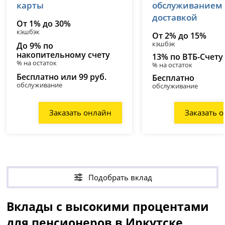
карты
обслуживанием
доставкой
От 1% до 30%
кэшбэк
От 2% до 15%
кэшбэк
До 9% по
накопительному счету
13% по ВТБ-Счету
% на остаток
% на остаток
Бесплатно или 99 руб.
Бесплатно
обслуживание
обслуживание
Заказать онлайн
Заказать 
Подобрать вклад
Вклады с высокими процентами
для пенсионеров в Иркутске