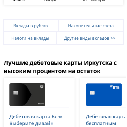
Вклады в рублях
Накопительные счета
Налоги на вклады
Другие виды вкладов >>
Лучшие дебетовые карты Иркутска с
высоким процентом на остаток
Т-Банк (Тинькофф)
ВТБ
Дебетовая карта Блэк -
Дебетовая карта
лицензия № 2673
лицензия № 1000
Выберите дизайн
бесплатным