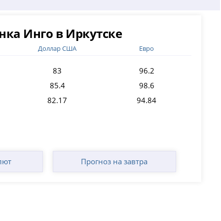
нка Инго в Иркутске
Доллар США
Евро
83
96.2
85.4
98.6
82.17
94.84
лют
Прогноз на завтра