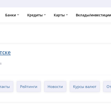
Банки
Кредиты
Карты
Вклады/инвестици
тске
8
такты
Рейтинги
Новости
Курсы валют
От