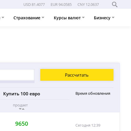
USD 81.4077
EUR 94.0585
CNY 12.0637
и
Страхование
Курсы валют
Бизнесу
Рассчитать
Купить 100 евро
Время обновления
продает
9650
Сегодня 12:39