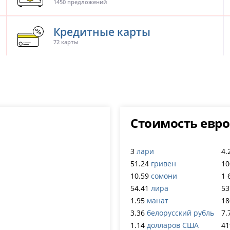
1450 предложений
Кредитные карты
72 карты
Стоимость евро
3
лари
4.
51.24
гривен
10
10.59
сомони
1 
54.41
лира
53
1.95
манат
18
3.36
белорусский рубль
7.
1.14
долларов США
41