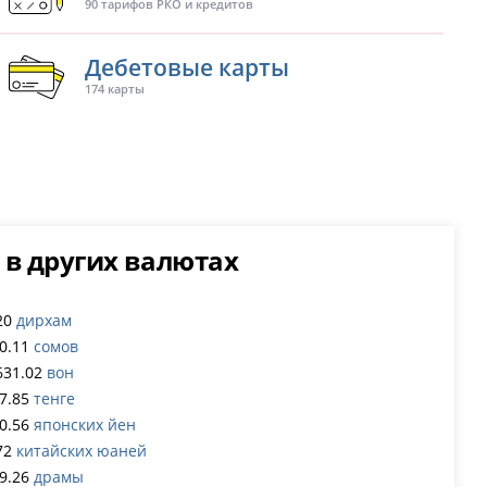
90 тарифов РКО и кредитов
Дебетовые карты
174 карты
 в других валютах
20
дирхам
0.11
сомов
631.02
вон
7.85
тенге
0.56
японских йен
72
китайских юаней
9.26
драмы