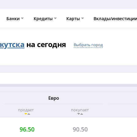
Банки
Кредиты
Карты
Вклады/инвестици
кутска
на сегодня
Выбрать город
Евро
продает
покупает
96.50
90.50