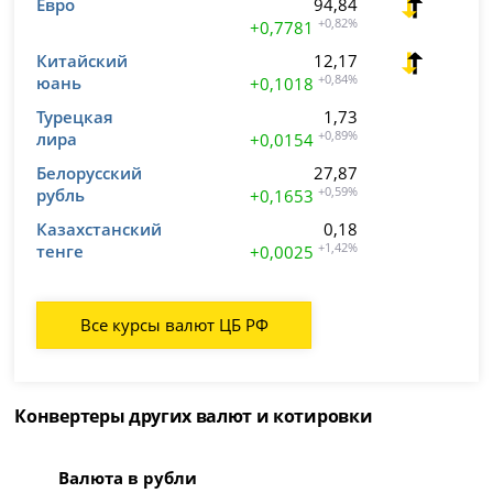
Евро
94,84
+0,82%
+0,7781
Китайский
12,17
юань
+0,84%
+0,1018
Турецкая
1,73
лира
+0,89%
+0,0154
Белорусский
27,87
рубль
+0,59%
+0,1653
Казахстанский
0,18
тенге
+1,42%
+0,0025
Все курсы валют ЦБ РФ
Конвертеры других валют и котировки
Валюта в рубли