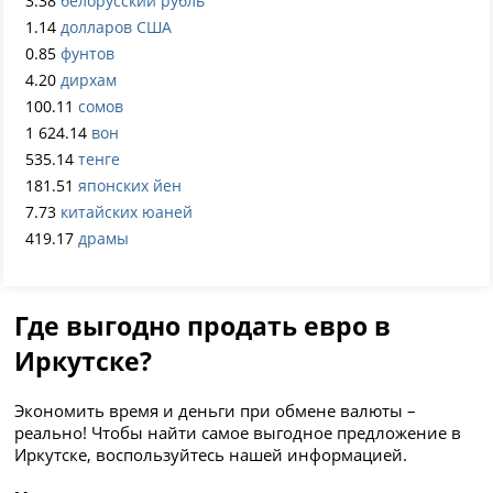
3.38
белорусский рубль
1.14
долларов США
0.85
фунтов
4.20
дирхам
100.11
сомов
1 624.14
вон
535.14
тенге
181.51
японских йен
7.73
китайских юаней
419.17
драмы
Где выгодно продать евро в
Иркутске?
Экономить время и деньги при обмене валюты –
реально! Чтобы найти самое выгодное предложение в
Иркутске, воспользуйтесь нашей информацией.