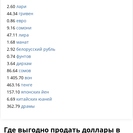
2.60
лари
44.34
гривен
0.86
евро
9.16
сомони
47.11
лира
1.68
манат
2.92
белорусский рубль
0.74
фунтов
3.64
дирхам
86.64
сомов
1 405.70
вон
463.16
тенге
157.10
японских йен
6.69
китайских юаней
362.79
драмы
Где выгодно продать доллары в