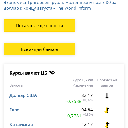
Экономист Григорьев: рубль может вернуться к 80 за
доллар к концу августа - The World Inform
Показать ещё новости
Все акции банков
Курсы валют ЦБ РФ
Курс ЦБ РФ
Прогноз на
Валюта
Изменение
завтра
Доллар США
82,17
+0,92%
+0,7588
Евро
94,84
+0,82%
+0,7781
Китайский
12,17